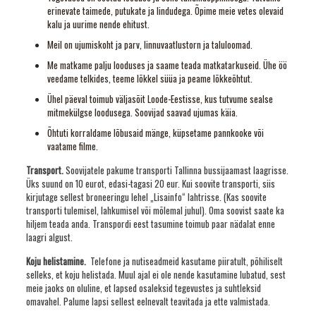
erinevate taimede, putukate ja lindudega. Õpime meie vetes olevaid
kalu ja uurime nende ehitust.
Meil on ujumiskoht ja parv, linnuvaatlustorn ja taluloomad.
Me matkame palju looduses ja saame teada matkatarkuseid. Ühe öö
veedame telkides, teeme lõkkel süüa ja peame lõkkeõhtut.
Ühel päeval toimub väljasõit Loode-Eestisse, kus tutvume sealse
mitmekülgse loodusega. Soovijad saavad ujumas käia.
Õhtuti korraldame lõbusaid mänge, küpsetame pannkooke või
vaatame filme.
Transport.
Soovijatele pakume transporti Tallinna bussijaamast laagrisse.
Üks suund on 10 eurot, edasi-tagasi 20 eur. Kui soovite transporti, siis
kirjutage sellest broneeringu lehel „Lisainfo“ lahtrisse. (Kas soovite
transporti tulemisel, lahkumisel või mõlemal juhul). Oma soovist saate ka
hiljem teada anda. Transpordi eest tasumine toimub paar nädalat enne
laagri algust.
Koju helistamine.
Telefone ja nutiseadmeid kasutame piiratult, põhiliselt
selleks, et koju helistada. Muul ajal ei ole nende kasutamine lubatud, sest
meie jaoks on oluline, et lapsed osaleksid tegevustes ja suhtleksid
omavahel. Palume lapsi sellest eelnevalt teavitada ja ette valmistada.