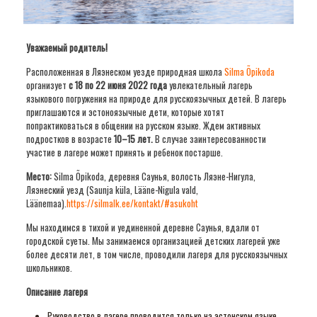
Уважаемый родитель!
Расположенная в Ляэнеском уезде природная школа
Silma Õpikoda
организует
с
18 по 22 июня 2022 года
увлекательный лагерь
языкового погружения на природе для русскоязычных детей. В лагерь
приглашаются и эстоноязычные дети, которые хотят
попрактиковаться в общении на русском языке. Ждем активных
подростков в возрасте
10–15 лет.
В случае заинтересованности
участие в лагере может принять и ребенок постарше.
Место:
Silma Õpikoda, деревня Саунья, волость Ляэне-Нигула,
Ляэнеский уезд (Saunja küla, Lääne-Nigula vald,
Läänemaa).
https://silmalk.ee/kontakt/#asukoht
Мы находимся в тихой и уединенной деревне Саунья, вдали от
городской суеты. Мы занимаемся организацией детских лагерей уже
более десяти лет, в том числе, проводили лагеря для русскоязычных
школьников.
Описание лагеря
Руководство в лагере проводится только на эстонском языке.