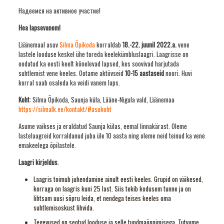
Надеемся на активное участие!
Hea lapsevanem!
Läänemaal asuv
Silma Õpikoda
korraldab
18.-22. juunil 2022.a.
vene
lastele looduse keskel ühe toreda keelekümbluslaagri. Laagrisse on
oodatud ka eesti keelt kõnelevad lapsed, kes soovivad harjutada
suhtlemist vene keeles. Ootame aktiivseid
10-15 aastaseid
noori. Huvi
korral saab osaleda ka veidi vanem laps.
Koht
: Silma Õpikoda, Saunja küla, Lääne-Nigula vald, Läänemaa
https://silmalk.ee/kontakt/#asukoht
Asume vaikses ja eraldatud Saunja külas, eemal linnakärast. Oleme
lastelaagreid korraldanud juba üle 10 aasta ning oleme neid teinud ka vene
emakeelega õpilastele.
Laagri kirjeldus
.
Laagris toimub juhendamine ainult eesti keeles. Grupid on väikesed,
korraga on laagris kuni 25 last. Siis tekib kodusem tunne ja on
lihtsam uusi sõpru leida, et nendega teises keeles oma
suhtlemisoskust lihvida.
Tegevused on seotud looduse ja selle tundmaõppimisega. Tutvume