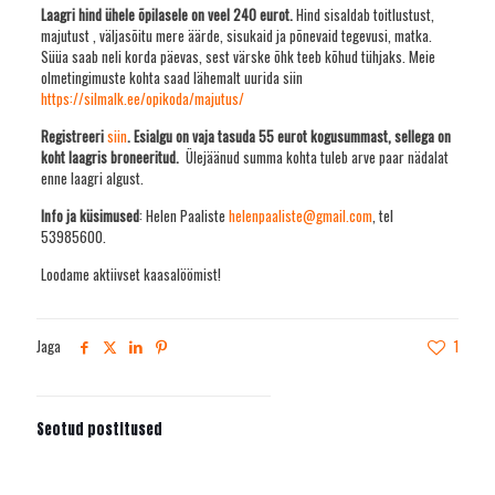
Laagri hind ühele õpilasele on veel 240 eurot.
Hind sisaldab toitlustust,
majutust , väljasõitu mere äärde, sisukaid ja põnevaid tegevusi, matka.
Süüa saab neli korda päevas, sest värske õhk teeb kõhud tühjaks. Meie
olmetingimuste kohta saad lähemalt uurida siin
https://silmalk.ee/opikoda/majutus/
Registreeri
siin
.
Esialgu on vaja tasuda 55 eurot kogusummast, sellega on
koht laagris broneeritud.
Ülejäänud summa kohta tuleb arve paar nädalat
enne laagri algust.
Info ja küsimused
: Helen Paaliste
helenpaaliste@gmail.com
, tel
53985600.
Loodame aktiivset kaasalöömist!
Jaga
1
Seotud postitused