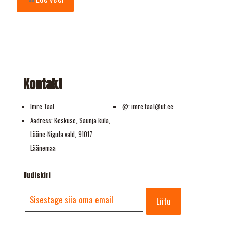
Kontakt
Imre Taal
@: imre.taal@ut.ee
Aadress: Keskuse, Saunja küla,
Lääne-Nigula vald, 91017
Läänemaa
Uudiskiri