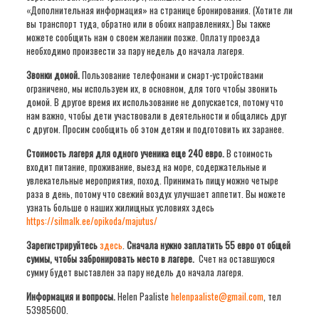
«Дополнительная информация» на странице бронирования. (Хотите ли
вы транспорт туда, обратно или в обоих направлениях.) Вы также
можете сообщить нам о своем желании позже. Оплату проезда
необходимо произвести за пару недель до начала лагеря.
Звонки домой.
Пользование телефонами и смарт-устройствами
ограничено, мы используем их, в основном, для того чтобы звонить
домой. В другое время их использование не допускается, потому что
нам важно, чтобы дети участвовали в деятельности и общались друг
с другом. Просим сообщить об этом детям и подготовить их заранее.
Стоимость лагеря для одного ученика еще 240 евро.
В стоимость
входит питание, проживание, выезд на море, содержательные и
увлекательные мероприятия, поход. Принимать пищу можно четыре
раза в день, потому что свежий воздух улучшает аппетит. Вы можете
узнать больше о наших жилищных условиях здесь
https://silmalk.ee/opikoda/majutus/
Зарегистрируйтесь
здесь
.
Сначала нужно заплатить
55
евро от общей
суммы, чтобы забронировать место в лагере.
Счет на оставшуюся
сумму будет выставлен за пару недель до начала лагеря.
Информация и вопросы
.
Helen Paaliste
helenpaaliste@gmail.com
, тел
53985600.