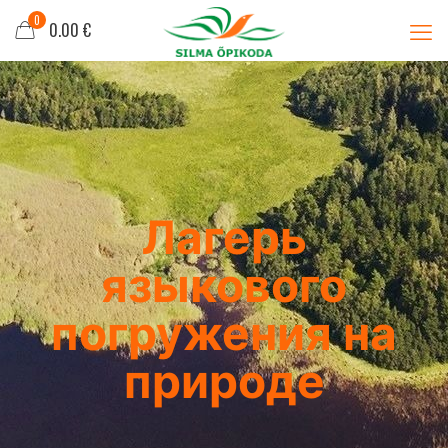
0
0.00 €
Лагерь
языкового
погружения на
природе