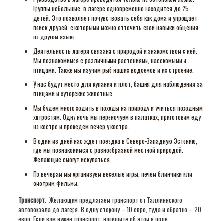
Группы небольшие, в лагере одновременно находится до 25
детей. Это позволяет почувствовать себя как дома и упрощает
поиск друзей, с которыми можно отточить свои навыки общения
на другом языке.
Деятельность лагеря связана с природой и знакомством с ней.
Мы познакомимся с различными растениями, насекомыми и
птицами. Также мы изучим рыб наших водоемов и их строение.
У нас будут место для купания и плот, башня для наблюдения за
птицами и хуторские животные.
Мы будем много ходить в походы на природу и учиться походным
хитростям. Одну ночь мы переночуем в палатках, приготовим еду
на костре и проведем вечер у костра.
В один из дней нас ждет поездка в Северо-Западную Эстонию,
где мы познакомимся с разнообразной местной природой.
Желающие смогут искупаться.
По вечерам мы организуем веселые игры, печем блинчики или
смотрим фильмы.
Транспорт.
Желающим предлагаем транспорт от Таллиннского
автовокзала до лагеря. В одну сторону – 10 евро, туда и обратно – 20
евро. Если вам нужен транспорт, напишите об этом в поле