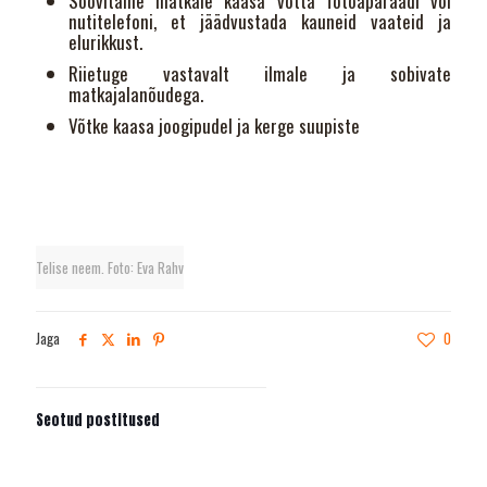
Soovitame matkale kaasa võtta fotoaparaadi või
nutitelefoni, et jäädvustada kauneid vaateid ja
elurikkust.
Riietuge vastavalt ilmale ja sobivate
matkajalanõudega.
Võtke kaasa joogipudel ja kerge suupiste
Telise neem. Foto: Eva Rahv
Jaga
0
Seotud postitused