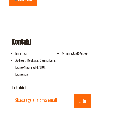
Kontakt
Imre Taal
@: imre.taal@ut.ee
Aadress: Keskuse, Saunja küla,
Lääne-Nigula vald, 91017
Läänemaa
Uudiskiri