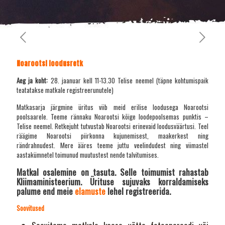
Noarootsi loodusretk
Aeg ja koht:
28. jaanuar kell 11-13.30 Telise neemel (täpne kohtumispaik
teatatakse matkale registreerunutele)
Matkasarja järgmine üritus viib meid erilise loodusega Noarootsi
poolsaarele. Teeme rännaku Noarootsi kõige loodepoolsemas punktis –
Telise neemel. Retkejuht tutvustab Noarootsi erinevaid loodusväärtusi. Teel
räägime Noarootsi piirkonna kujunemisest, maakerkest ning
rändrahnudest. Mere ääres teeme juttu veelindudest ning viimastel
aastakümnetel toimunud muutustest nende talvitumises.
Matkal osalemine on tasuta. Selle toimumist rahastab
Kliimaministeerium. Ürituse sujuvaks korraldamiseks
palume end meie
elamuste
lehel registreerida.
Soovitused