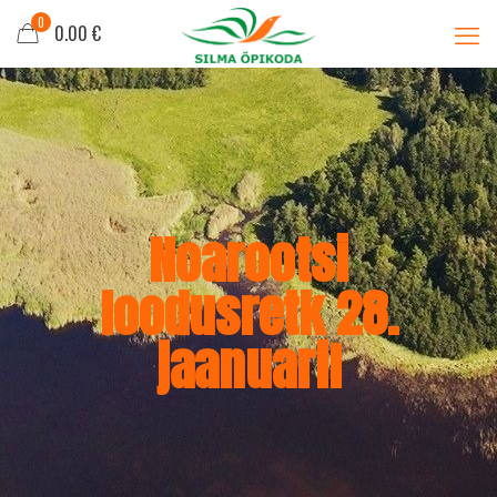
0
0.00 €
Noarootsi
loodusretk 28.
jaanuaril