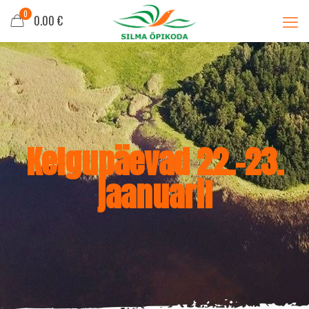
0
0.00 €
Kelgupäevad 22.-23.
jaanuaril