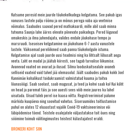
Kutsume peresid meie juurde tõukekelkudega kelgutama. See pakub igas
vanuses lastele palju rõõmu ja on mõnus perega vaba aja veetmise
võimalus. Saabudes saavad pered matkakaardi, mille abil saab minna
tutvuma Saunja lahe ääres olevate põnevate paikadega. Pered liiguvad
omakeskis ja ilma juhendajata, valides endale jõukohase tempo ja
marsruudi. Iseseisev kelgutamine on jõukohane 6-7 aasta vanustele
lastele. Väiksemad pereliikmed saab panna tõukekelgule istuma.
Kelgutamise ajal saab juurde uusi teadmisi ning ka lihtsalt lõbusalt aega
veeta. Laht on madal ja jäätub kiiresti, see tagab turvalise liikumise.
Avanevad vaated on avarad ja ilusad. Silma looduskaitsealale avaneb
selliseid vaateid vaid talvel jää olemasolul. Jäält saabudes pakub kokk Joel
Kannimäe kohalikust toidukraamist valmistatud kuuma ja toitva
lõunasöögi. Saab soolast, saab magusat, ja teed ja kohvi saab ka! Kui kõht
on head ja paremat täis ja soe uuesti sees võib meie juures ka lahel
uisutada. Uisud tuleb perel ise kaasa võtta. Registreerimisel palume
märkida kuupäeva ning soovitud vahetus. Siseruumides toitlustamise
puhul on alates 12 eluaastast vajalik Covid-19 vaktsineerimise või
läbipõdemise tõend. Teistele osalejatele väljastatakse toit õues ning
söömine toimub välitingimustes teistest külastajatest eraldi.
BRONEERI KOHT SIIN