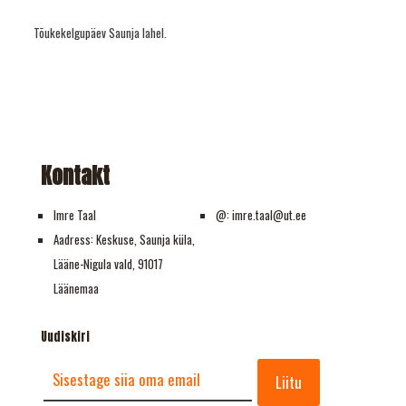
Tõukekelgupäev Saunja lahel.
Kontakt
Imre Taal
@: imre.taal@ut.ee
Aadress: Keskuse, Saunja küla,
Lääne-Nigula vald, 91017
Läänemaa
Uudiskiri